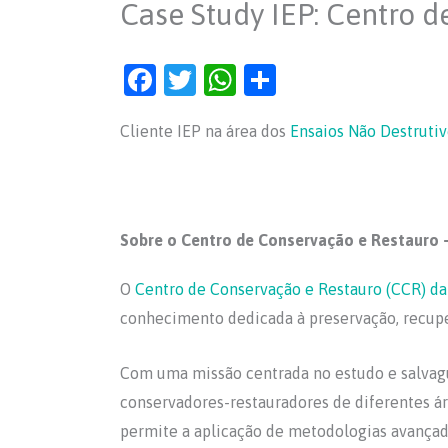
Case Study IEP: Centro 
F
T
W
S
a
w
h
h
Cliente IEP na área dos
Ensaios Não Destrutiv
c
itt
at
ar
e
er
s
e
b
A
o
p
Sobre o Centro de Conservação e Restauro –
o
p
O
Centro de Conservação e Restauro (CCR) da
k
conhecimento dedicada à preservação, recuper
Com uma missão centrada no estudo e salvagua
conservadores-restauradores de diferentes ár
permite a aplicação de metodologias avançad