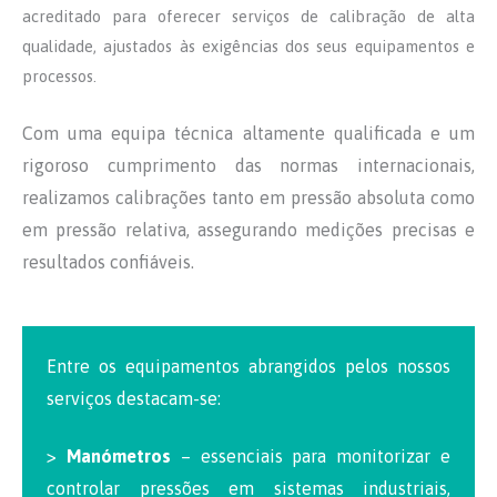
acreditado para oferecer serviços de calibração de alta
qualidade, ajustados às exigências dos seus equipamentos e
processos.
Com uma equipa técnica altamente qualificada e um
rigoroso cumprimento das normas internacionais,
realizamos calibrações tanto em pressão absoluta como
em pressão relativa, assegurando medições precisas e
resultados confiáveis.
Entre os equipamentos abrangidos pelos nossos
serviços destacam-se:
>
Manómetros
– essenciais para monitorizar e
controlar pressões em sistemas industriais,