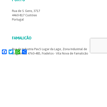
Rua de S. Gens, 3717
4460-817 Custóias
Portugal
FAMALICÃO
Rua da Industria Pav.5 Lugar da Lage, Zona Industrial de
Facebook
Twitter
WhatsApp
Share
Ougueiros, 4760-485, Fradelos - Vila Nova de Famalicão
LISBOA
Estrada Paço do Lumiar,
Campus do Lumiar, Ed. D R/C
1649-038 Lisboa
Portugal