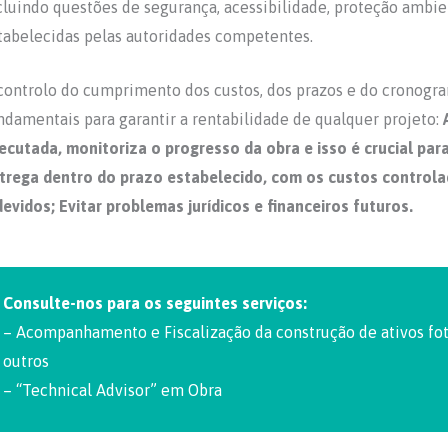
cluindo questões de segurança, acessibilidade, proteção ambien
tabelecidas pelas autoridades competentes.
controlo do cumprimento dos custos, dos prazos e do cronogr
ndamentais para garantir a rentabilidade de qualquer projeto:
ecutada, monitoriza o progresso da obra e isso é crucial para
trega dentro do prazo estabelecido, com os custos control
devidos; Evitar problemas jurídicos e financeiros futuros.
Consulte-nos para os seguintes serviços:
– Acompanhamento e Fiscalização da construção de ativos fot
outros
– “Technical Advisor” em Obra