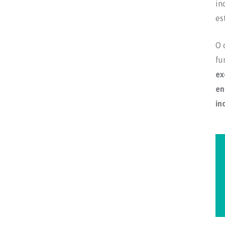
in
es
O 
fu
ex
en
in