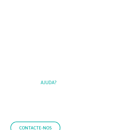
PRECISA DE
AJUDA?
 nossos serviços, entre em contacto connosco e coloque as 
CONTACTE-NOS