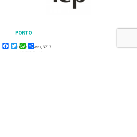
PORTO
Facebook
Twitter
WhatsApp
Share
Rua de S. Gens, 3717
4460-817 Custóias
Portugal
FAMALICÃO
Rua da Industria Pav.5 Lugar da Lage, Zona Industrial de
Ougueiros, 4760-485, Fradelos - Vila Nova de Famalicão
LISBOA
Estrada Paço do Lumiar,