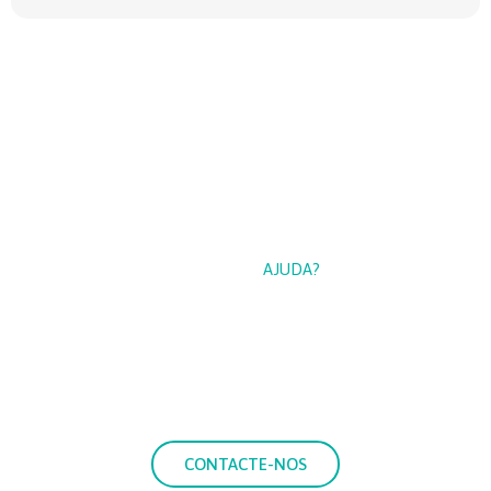
PRECISA DE
AJUDA?
Se precisa de mais informações sobre os nossos serviços,
entre em contacto connosco e coloque as suas dúvidas.
CONTACTE-NOS