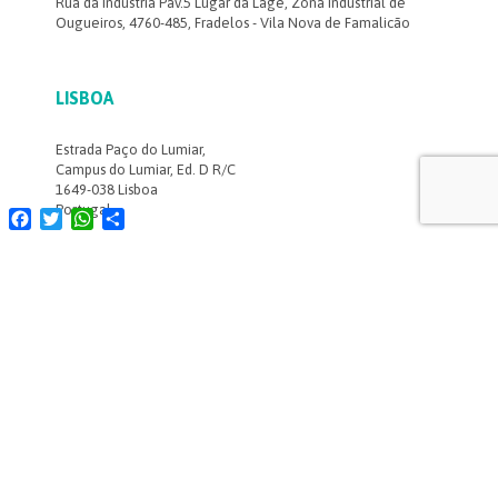
Rua da Industria Pav.5 Lugar da Lage, Zona Industrial de
Ougueiros, 4760-485, Fradelos - Vila Nova de Famalicão
LISBOA
Estrada Paço do Lumiar,
Campus do Lumiar, Ed. D R/C
1649-038 Lisboa
Portugal
Facebook
Twitter
WhatsApp
Share
SAIBA MAIS
FORMAÇÃO
INSPEÇÕES ELÉTRICAS
OCP
RECRUTAMENTO
POLÍTICA DE PRIVACIDADE E DE PROTEÇÃO DE DADOS
POLÍTICA 3I | IMPARCIALIDADE, INDEPENDÊNCIA E
INTEGRIDADE