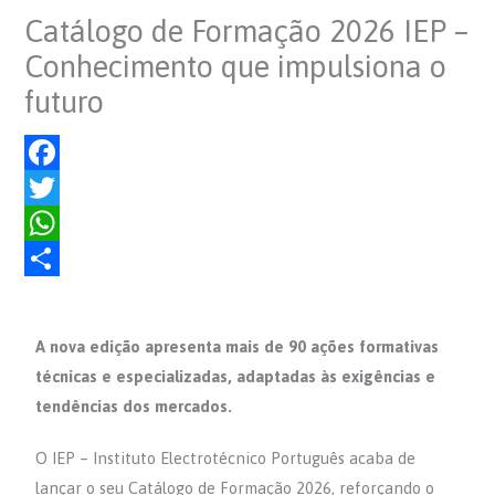
Catálogo de Formação 2026 IEP –
Conhecimento que impulsiona o
futuro
F
a
T
c
w
W
e
i
h
S
b
t
a
h
A nova edição apresenta mais de 90 ações formativas
o
t
t
a
técnicas e especializadas, adaptadas às exigências e
o
e
s
r
tendências dos mercados.
k
r
A
e
O IEP – Instituto Electrotécnico Português acaba de
p
lançar o seu Catálogo de Formação 2026, reforçando o