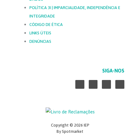
POLÍTICA 3I | IMPARCIALIDADE, INDEPENDÊNCIA E
INTEGRIDADE
CÓDIGO DE ÉTICA
LINKS ÚTEIS
DENÚNCIAS
SIGA-NOS
L
F
Y
I
i
a
o
n
n
c
u
s
k
e
t
t
e
b
u
a
d
o
b
g
i
o
e
r
n
k
a
Copyright © 2026 IEP
-
-
m
By Spotmarket
i
f
n