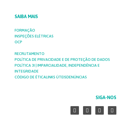
SAIBA MAIS
FORMAÇÃO
INSPEÇÕES ELÉTRICAS
OCP
RECRUTAMENTO
POLÍTICA DE PRIVACIDADE E DE PROTEÇÃO DE DADOS
POLÍTICA 3I | IMPARCIALIDADE, INDEPENDÊNCIA E
INTEGRIDADE
CÓDIGO DE ÉTICA
LINKS ÚTEIS
DENÚNCIAS
SIGA-NOS
L
F
Y
I
i
a
o
n
n
c
u
s
k
e
t
t
e
b
u
a