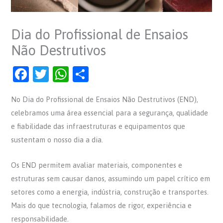
Dia do Profissional de Ensaios
Não Destrutivos
F
T
W
S
a
w
h
h
No Dia do Profissional de Ensaios Não Destrutivos (END),
c
itt
at
ar
celebramos uma área essencial para a segurança, qualidade
e
er
s
e
e fiabilidade das infraestruturas e equipamentos que
b
A
sustentam o nosso dia a dia.
o
p
o
p
Os END permitem avaliar materiais, componentes e
estruturas sem causar danos, assumindo um papel crítico em
k
setores como a energia, indústria, construção e transportes.
Mais do que tecnologia, falamos de rigor, experiência e
responsabilidade.