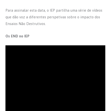
Para assinalar esta data, o IEP partilha uma série de vídeos
que dão voz a diferentes perspetivas sobre o impacto dos
Ensaios Não Destrutivos.
Os END no IEP