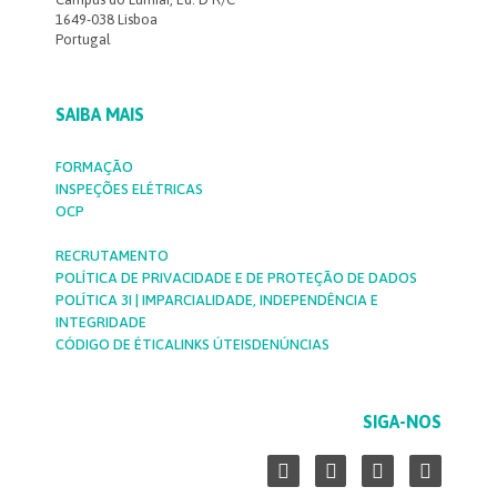
1649-038 Lisboa
Portugal
SAIBA MAIS
FORMAÇÃO
INSPEÇÕES ELÉTRICAS
OCP
RECRUTAMENTO
POLÍTICA DE PRIVACIDADE E DE PROTEÇÃO DE DADOS
POLÍTICA 3I | IMPARCIALIDADE, INDEPENDÊNCIA E
INTEGRIDADE
CÓDIGO DE ÉTICA
LINKS ÚTEIS
DENÚNCIAS
SIGA-NOS
L
F
Y
I
i
a
o
n