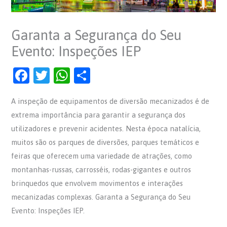
Garanta a Segurança do Seu
Evento: Inspeções IEP
F
T
W
S
a
w
h
h
A inspeção de equipamentos de diversão mecanizados é de
c
itt
at
ar
extrema importância para garantir a segurança dos
e
er
s
e
utilizadores e prevenir acidentes. Nesta época natalícia,
b
A
muitos são os parques de diversões, parques temáticos e
o
p
feiras que oferecem uma variedade de atrações, como
o
p
montanhas-russas, carrosséis, rodas-gigantes e outros
brinquedos que envolvem movimentos e interações
k
mecanizadas complexas. Garanta a Segurança do Seu
Evento: Inspeções IEP.