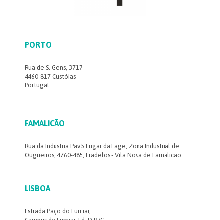
PORTO
Rua de S. Gens, 3717
4460-817 Custóias
Portugal
FAMALICÃO
Rua da Industria Pav.5 Lugar da Lage, Zona Industrial de
Ougueiros, 4760-485, Fradelos - Vila Nova de Famalicão
LISBOA
Estrada Paço do Lumiar,
Campus do Lumiar, Ed. D R/C