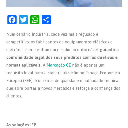
F
T
W
S
a
w
h
h
Num cenário industrial cada vez mais regulado e
c
itt
at
ar
competitivo, os fabricantes de equipamentos elétricos e
e
er
s
e
eletrónicos enfrentam um desafio incontornável:
garantir a
b
A
conformidade legal dos seus produtos com as diretivas e
o
p
normas aplicáveis.
A
Marcação CE
não é apenas um
o
p
requisito legal para a comercialização no Espaço Económico
Europeu (EEE); é um sinal de qualidade e fiabilidade técnica
k
que abre portas a novos mercados e reforça a confiança dos
clientes.
As soluções IEP