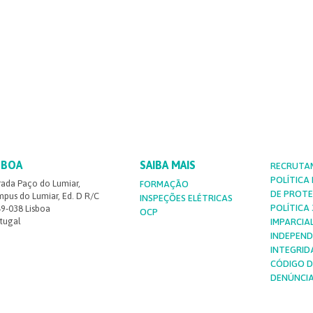
SBOA
SAIBA MAIS
RECRUTA
POLÍTICA
rada Paço do Lumiar,
FORMAÇÃO
DE PROT
pus do Lumiar, Ed. D R/C
INSPEÇÕES ELÉTRICAS
POLÍTICA 3
9-038 Lisboa
OCP
tugal
IMPARCIA
INDEPEND
INTEGRID
CÓDIGO D
DENÚNCI