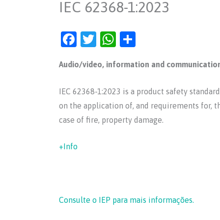
IEC 62368-1:2023
F
T
W
S
a
w
h
h
Audio/video, information and communication
c
itt
at
ar
e
er
s
e
IEC 62368-1:2023 is a product safety standard
b
A
on the application of, and requirements for, t
o
p
case of fire, property damage.
o
p
k
+Info
Consulte o IEP para mais informações.