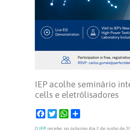
IEP acolhe seminário int
cells e eletrólisadores
F
T
W
S
a
w
h
h
O
IEP
recebe, no próximo dia 2 de junho de 20