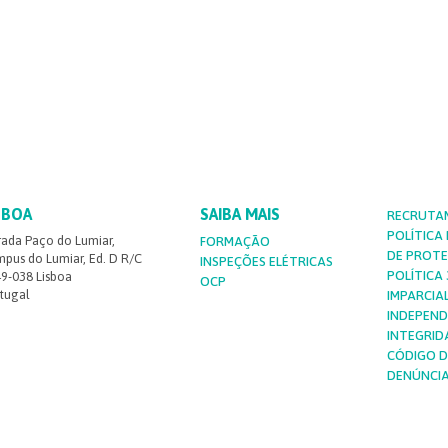
SBOA
SAIBA MAIS
RECRUTA
POLÍTICA
rada Paço do Lumiar,
FORMAÇÃO
DE PROT
pus do Lumiar, Ed. D R/C
INSPEÇÕES ELÉTRICAS
POLÍTICA 3
9-038 Lisboa
OCP
tugal
IMPARCIA
INDEPEND
INTEGRID
CÓDIGO D
DENÚNCI