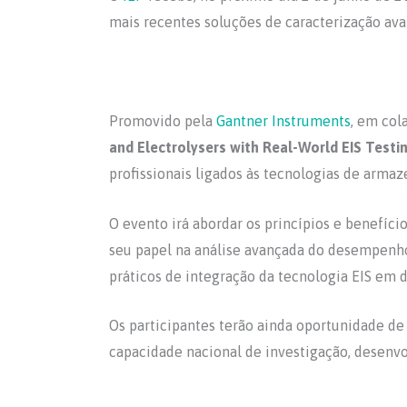
c
itt
at
ar
mais recentes soluções de caracterização avan
e
er
s
e
b
A
o
p
o
p
Promovido pela
Gantner Instruments
, em co
k
and Electrolysers with Real-World EIS Testi
profissionais ligados às tecnologias de arma
O evento irá abordar os princípios e benefíci
seu papel na análise avançada do desempenho, 
práticos de integração da tecnologia EIS em 
Os participantes terão ainda oportunidade de 
capacidade nacional de investigação, desenvo