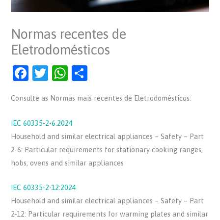
Normas recentes de
Eletrodomésticos
F
T
W
S
a
w
h
h
Consulte as Normas mais recentes de Eletrodomésticos:
c
itt
at
ar
e
er
s
e
IEC 60335-2-6:2024
b
A
Household and similar electrical appliances – Safety – Part
o
p
2-6: Particular requirements for stationary cooking ranges,
o
p
hobs, ovens and similar appliances
k
IEC 60335-2-12:2024
Household and similar electrical appliances – Safety – Part
2-12: Particular requirements for warming plates and similar