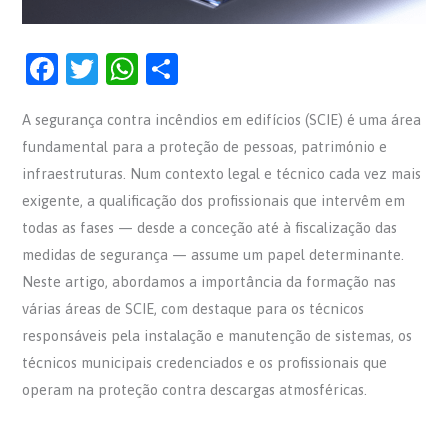
F
T
W
S
a
w
h
h
A segurança contra incêndios em edifícios (SCIE) é uma área
c
itt
at
ar
fundamental para a proteção de pessoas, património e
e
er
s
e
infraestruturas. Num contexto legal e técnico cada vez mais
b
A
exigente, a qualificação dos profissionais que intervêm em
o
p
todas as fases — desde a conceção até à fiscalização das
o
p
medidas de segurança — assume um papel determinante.
Neste artigo, abordamos a importância da formação nas
k
várias áreas de SCIE, com destaque para os técnicos
responsáveis pela instalação e manutenção de sistemas, os
técnicos municipais credenciados e os profissionais que
operam na proteção contra descargas atmosféricas.