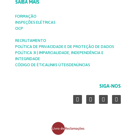
SAIBA MAIS
FORMAÇÃO
INSPEÇÕES ELÉTRICAS
OCP
RECRUTAMENTO
POLÍTICA DE PRIVACIDADE E DE PROTEÇÃO DE DADOS
POLÍTICA 3I | IMPARCIALIDADE, INDEPENDÊNCIA E
INTEGRIDADE
CÓDIGO DE ÉTICA
LINKS ÚTEIS
DENÚNCIAS
SIGA-NOS
L
F
Y
I
i
a
o
n
n
c
u
s
k
e
t
t
e
b
u
a
d
o
b
g
i
o
e
r
n
k
a