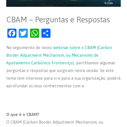
CBAM – Perguntas e Respostas
F
T
W
S
a
w
h
h
No seguimento do nosso
webinar sobre o CBAM (Carbon
c
itt
at
ar
Border Adjustment Mechanism, ou Mecanismo de
e
er
s
e
Ajustamento Carbónico Fronteiriço)
, partilhamos algumas
b
A
perguntas e respostas que surgiram nesta sessão. Se este
o
p
tema tem interesse para si e para a sua organização, poderá
o
p
aprofundar os seus conhecimentos com a .
k
O que é o CBAM?
O CBAM (Carbon Border Adjustment Mechanism, ou