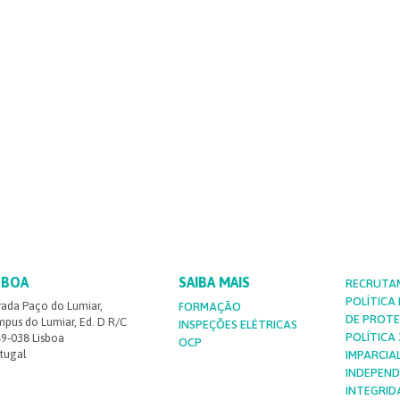
SBOA
SAIBA MAIS
RECRUTA
POLÍTICA
rada Paço do Lumiar,
FORMAÇÃO
DE PROT
pus do Lumiar, Ed. D R/C
INSPEÇÕES ELÉTRICAS
POLÍTICA 3
9-038 Lisboa
OCP
tugal
IMPARCIA
INDEPEND
INTEGRID