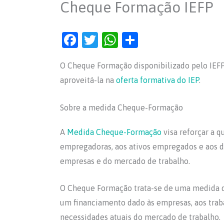
Cheque Formação IEFP
F
T
W
S
a
w
h
h
O Cheque Formação disponibilizado pelo IEFP 
c
itt
at
ar
aproveitá-la na
oferta formativa do IEP
.
e
er
s
e
b
A
Sobre a medida Cheque-Formação
o
p
o
p
A
Medida Cheque-Formação
visa reforçar a q
empregadoras, aos ativos empregados e aos 
k
empresas e do mercado de trabalho.
O Cheque Formação trata-se de uma medida 
um financiamento dado às empresas, aos tra
necessidades atuais do mercado de trabalho.