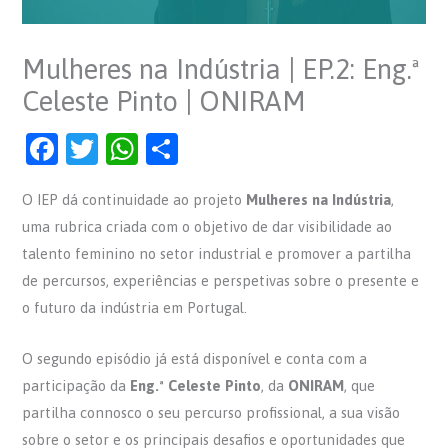
Mulheres na Indústria | EP.2: Eng.ª
Celeste Pinto | ONIRAM
F
T
W
S
a
w
h
h
O IEP dá continuidade ao projeto
Mulheres na Indústria
,
c
itt
at
ar
uma rubrica criada com o objetivo de dar visibilidade ao
e
er
s
e
talento feminino no setor industrial e promover a partilha
b
A
de percursos, experiências e perspetivas sobre o presente e
o
p
o futuro da indústria em Portugal.
o
p
O segundo episódio já está disponível e conta com a
k
participação da
Eng.ª Celeste Pinto
, da
ONIRAM
, que
partilha connosco o seu percurso profissional, a sua visão
sobre o setor e os principais desafios e oportunidades que