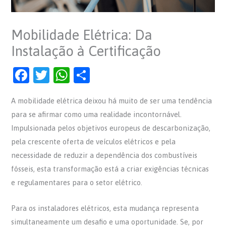
Mobilidade Elétrica: Da
Instalação à Certificação
F
T
W
S
a
w
h
h
A mobilidade elétrica deixou há muito de ser uma tendência
c
itt
at
ar
para se afirmar como uma realidade incontornável.
e
er
s
e
Impulsionada pelos objetivos europeus de descarbonização,
b
A
pela crescente oferta de veículos elétricos e pela
o
p
necessidade de reduzir a dependência dos combustíveis
o
p
fósseis, esta transformação está a criar exigências técnicas
e regulamentares para o setor elétrico.
k
Para os instaladores elétricos, esta mudança representa
simultaneamente um desafio e uma oportunidade. Se, por