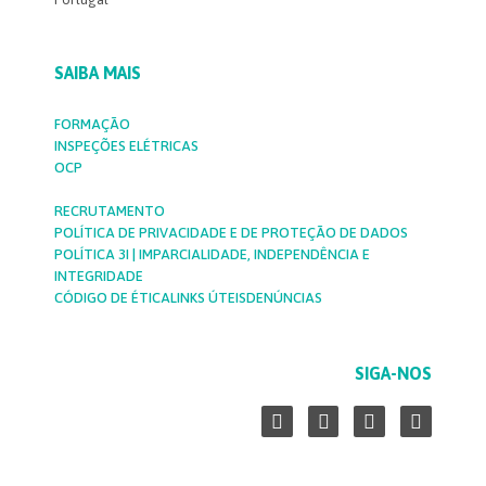
SAIBA MAIS
FORMAÇÃO
INSPEÇÕES ELÉTRICAS
OCP
RECRUTAMENTO
POLÍTICA DE PRIVACIDADE E DE PROTEÇÃO DE DADOS
POLÍTICA 3I | IMPARCIALIDADE, INDEPENDÊNCIA E
INTEGRIDADE
CÓDIGO DE ÉTICA
LINKS ÚTEIS
DENÚNCIAS
SIGA-NOS
L
F
Y
I
i
a
o
n
n
c
u
s
k
e
t
t