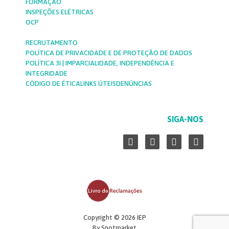
FORMAÇÃO
INSPEÇÕES ELÉTRICAS
OCP
RECRUTAMENTO
POLÍTICA DE PRIVACIDADE E DE PROTEÇÃO DE DADOS
POLÍTICA 3I | IMPARCIALIDADE, INDEPENDÊNCIA E
INTEGRIDADE
CÓDIGO DE ÉTICA
LINKS ÚTEIS
DENÚNCIAS
SIGA-NOS
L
F
Y
I
i
a
o
n
n
c
u
s
k
e
t
t
e
b
u
a
d
o
b
g
i
o
e
r
n
k
a
-
-
m
Copyright © 2026 IEP
i
f
By Spotmarket