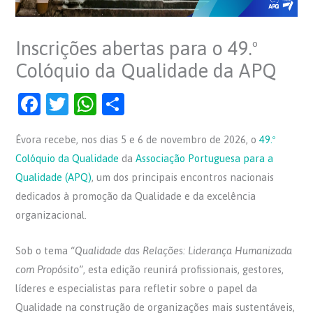
Inscrições abertas para o 49.º
Colóquio da Qualidade da APQ
F
T
W
S
a
w
h
h
Évora recebe, nos dias 5 e 6 de novembro de 2026, o
49.º
c
itt
at
ar
Colóquio da Qualidade
da
Associação Portuguesa para a
e
er
s
e
Qualidade (APQ)
, um dos principais encontros nacionais
b
A
dedicados à promoção da Qualidade e da excelência
o
p
organizacional.
o
p
Sob o tema
“Qualidade das Relações: Liderança Humanizada
k
com Propósito”
, esta edição reunirá profissionais, gestores,
líderes e especialistas para refletir sobre o papel da
Qualidade na construção de organizações mais sustentáveis,