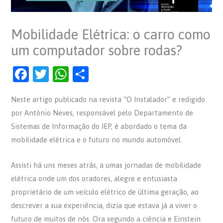
Mobilidade Elétrica: o carro como
um computador sobre rodas?
F
T
W
S
a
w
h
h
Neste artigo publicado na revista “O Instalador” e redigido
c
itt
at
ar
por António Neves, responsável pelo Departamento de
e
er
s
e
Sistemas de Informação do IEP, é abordado o tema da
b
A
mobilidade elétrica e o futuro no mundo automóvel.
o
p
o
p
Assisti há uns meses atrás, a umas jornadas de mobilidade
elétrica onde um dos oradores, alegre e entusiasta
k
proprietário de um veículo elétrico de última geração, ao
descrever a sua experiência, dizia que estava já a viver o
futuro de muitos de nós. Ora segundo a ciência e Einstein