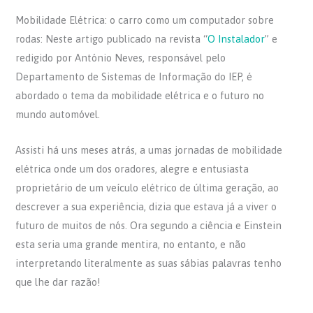
a
w
h
h
Mobilidade Elétrica: o carro como um computador sobre
c
itt
at
ar
rodas: Neste artigo publicado na revista “
O Instalador
” e
e
er
s
e
redigido por António Neves, responsável pelo
b
A
Departamento de Sistemas de Informação do IEP, é
o
p
abordado o tema da mobilidade elétrica e o futuro no
o
p
mundo automóvel.
k
Assisti há uns meses atrás, a umas jornadas de mobilidade
elétrica onde um dos oradores, alegre e entusiasta
proprietário de um veículo elétrico de última geração, ao
descrever a sua experiência, dizia que estava já a viver o
futuro de muitos de nós. Ora segundo a ciência e Einstein
esta seria uma grande mentira, no entanto, e não
interpretando literalmente as suas sábias palavras tenho
que lhe dar razão!