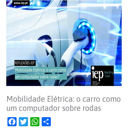
Mobilidade Elétrica: o carro como
um computador sobre rodas
F
T
W
S