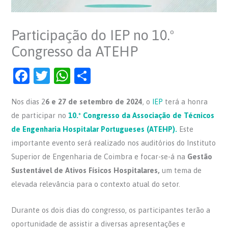
Participação do IEP no 10.º
Congresso da ATEHP
F
T
W
S
a
w
h
h
Nos dias 2
6 e 27 de setembro de 2024
, o
IEP
terá a honra
c
itt
at
ar
de participar no
10.º Congresso da Associação de Técnicos
e
er
s
e
de Engenharia Hospitalar Portugueses (ATEHP).
Este
b
A
importante evento será realizado nos auditórios do Instituto
o
p
Superior de Engenharia de Coimbra e focar-se-á na
Gestão
o
p
Sustentável de Ativos Físicos Hospitalares,
um tema de
elevada relevância para o contexto atual do setor.
k
Durante os dois dias do congresso, os participantes terão a
oportunidade de assistir a diversas apresentações e