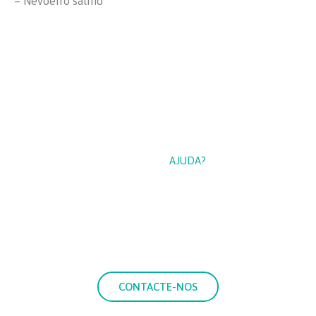
– Nevoeiro salino
PRECISA DE
AJUDA?
Se precisa de mais informações sobre os nossos serviços,
entre em contacto connosco e coloque as suas dúvidas.
CONTACTE-NOS