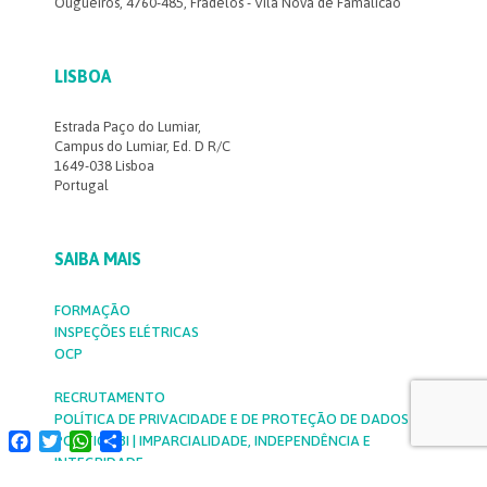
Ougueiros, 4760-485, Fradelos - Vila Nova de Famalicão
LISBOA
Estrada Paço do Lumiar,
Campus do Lumiar, Ed. D R/C
1649-038 Lisboa
Portugal
SAIBA MAIS
FORMAÇÃO
INSPEÇÕES ELÉTRICAS
OCP
RECRUTAMENTO
POLÍTICA DE PRIVACIDADE E DE PROTEÇÃO DE DADOS
Facebook
Twitter
WhatsApp
Share
POLÍTICA 3I | IMPARCIALIDADE, INDEPENDÊNCIA E
INTEGRIDADE
CÓDIGO DE ÉTICA
LINKS ÚTEIS
DENÚNCIAS