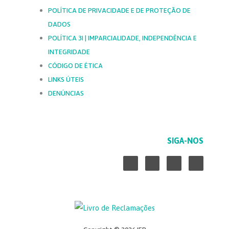
POLÍTICA DE PRIVACIDADE E DE PROTEÇÃO DE
DADOS
POLÍTICA 3I | IMPARCIALIDADE, INDEPENDÊNCIA E
INTEGRIDADE
CÓDIGO DE ÉTICA
LINKS ÚTEIS
DENÚNCIAS
SIGA-NOS
L
F
Y
I
i
a
o
n
n
c
u
s
k
e
t
t
e
b
u
a
d
o
b
g
i
o
e
r
n
k
a