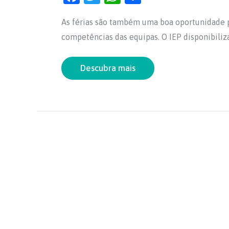
a
w
h
h
As férias são também uma boa oportunidade p
c
itt
at
ar
competências das equipas. O IEP disponibiliz
e
er
s
e
b
A
Descubra mais
o
p
o
p
k