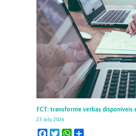
profissional
FCT: transforme verbas disponíveis 
23 July, 2026
F
T
W
S