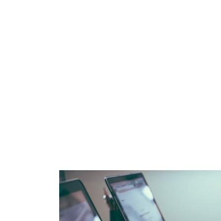
FCT:
transforme
verbas
disponíveis
em
qualificação