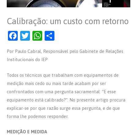
Calibração: um custo com retorno
F
T
W
S
a
w
h
h
Por Paulo Cabral, Responsável pelo Gabinete de Relações
c
itt
at
ar
Institucionais do IEP
e
er
s
e
b
A
Todos os técnicos que trabalham com equipamentos de
o
p
medição mais cedo ou mais tarde acabam por ser
o
p
confrontados com uma pergunta sacramental: “E esse
equipamento está calibrado?”. No presente artigo procura
k
explicar-se por que razão surge essa pergunta, e de que
forma lhe podemos responder.
MEDIÇÃO E MEDIDA