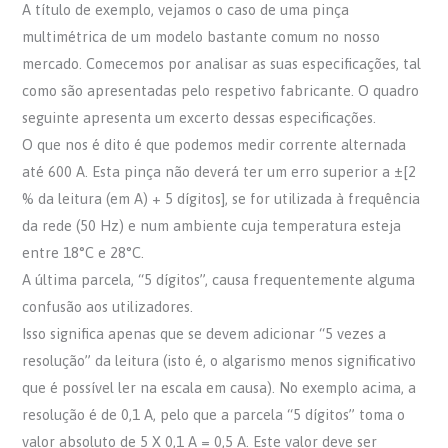
A título de exemplo, vejamos o caso de uma pinça
multimétrica de um modelo bastante comum no nosso
mercado. Comecemos por analisar as suas especificações, tal
como são apresentadas pelo respetivo fabricante. O quadro
seguinte apresenta um excerto dessas especificações.
O que nos é dito é que podemos medir corrente alternada
até 600 A. Esta pinça não deverá ter um erro superior a ±[2
% da leitura (em A) + 5 dígitos], se for utilizada à frequência
da rede (50 Hz) e num ambiente cuja temperatura esteja
entre 18°C e 28°C.
A última parcela, “5 dígitos”, causa frequentemente alguma
confusão aos utilizadores.
Isso significa apenas que se devem adicionar “5 vezes a
resolução” da leitura (isto é, o algarismo menos significativo
que é possível ler na escala em causa). No exemplo acima, a
resolução é de 0,1 A, pelo que a parcela “5 dígitos” toma o
valor absoluto de 5 X 0,1 A = 0,5 A. Este valor deve ser