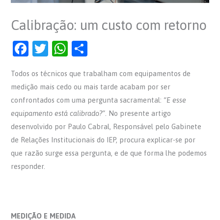
Calibração: um custo com retorno
F
T
W
S
a
w
h
h
Todos os técnicos que trabalham com equipamentos de
c
itt
at
ar
medição mais cedo ou mais tarde acabam por ser
e
er
s
e
confrontados com uma pergunta sacramental:
“E esse
b
A
equipamento está calibrado?”
. No presente artigo
o
p
desenvolvido por Paulo Cabral, Responsável pelo Gabinete
o
p
de Relações Institucionais do IEP, procura explicar-se por
que razão surge essa pergunta, e de que forma lhe podemos
k
responder.
MEDIÇÃO E MEDIDA