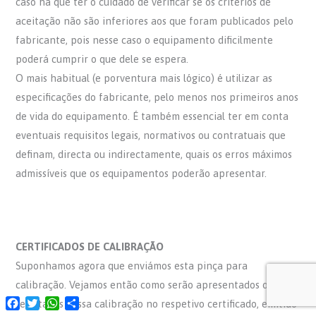
caso há que ter o cuidado de verificar se os critérios de
aceitação não são inferiores aos que foram publicados pelo
fabricante, pois nesse caso o equipamento dificilmente
poderá cumprir o que dele se espera.
O mais habitual (e porventura mais lógico) é utilizar as
especificações do fabricante, pelo menos nos primeiros anos
de vida do equipamento. É também essencial ter em conta
eventuais requisitos legais, normativos ou contratuais que
definam, directa ou indirectamente, quais os erros máximos
admissíveis que os equipamentos poderão apresentar.
CERTIFICADOS DE CALIBRAÇÃO
Suponhamos agora que enviámos esta pinça para
calibração. Vejamos então como serão apresentados os
Facebook
Twitter
WhatsApp
Share
resultados dessa calibração no respetivo certificado, emitido