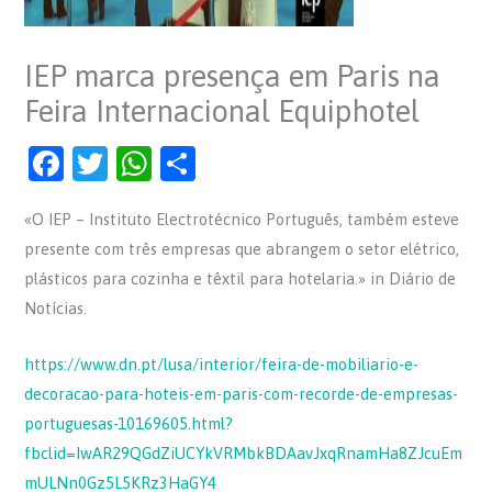
IEP marca presença em Paris na
Feira Internacional Equiphotel
F
T
W
S
a
w
h
h
«O IEP – Instituto Electrotécnico Português, também esteve
c
itt
at
ar
presente com três empresas que abrangem o setor elétrico,
e
er
s
e
plásticos para cozinha e têxtil para hotelaria.» in Diário de
b
A
Notícias.
o
p
o
p
https://www.dn.pt/lusa/interior/feira-de-mobiliario-e-
decoracao-para-hoteis-em-paris-com-recorde-de-empresas-
k
portuguesas-10169605.html?
fbclid=IwAR29QGdZiUCYkVRMbkBDAavJxqRnamHa8ZJcuEm
mULNn0Gz5L5KRz3HaGY4