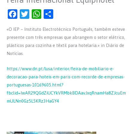
F
T
W
S
a
w
h
h
«O IEP – Instituto Electrotécnico Português, também esteve
c
itt
at
ar
presente com três empresas que abrangem o setor elétrico,
e
er
s
e
plásticos para cozinha e têxtil para hotelaria.» in Diário de
b
A
Notícias.
o
p
o
p
https://www.dn.pt/lusa/interior/feira-de-mobiliario-e-
decoracao-para-hoteis-em-paris-com-recorde-de-empresas-
k
portuguesas-10169605.html?
fbclid=IwAR29QGdZiUCYkVRMbkBDAavJxqRnamHa8ZJcuEm
mULNn0Gz5L5KRz3HaGY4