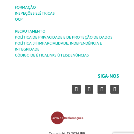
FORMAÇÃO
INSPEÇÕES ELÉTRICAS
OCP
RECRUTAMENTO
POLÍTICA DE PRIVACIDADE E DE PROTEÇÃO DE DADOS
POLÍTICA 3I | IMPARCIALIDADE, INDEPENDÊNCIA E
INTEGRIDADE
CÓDIGO DE ÉTICA
LINKS ÚTEIS
DENÚNCIAS
SIGA-NOS
L
F
Y
I
i
a
o
n
n
c
u
s
k
e
t
t
e
b
u
a
d
o
b
g
i
o
e
r
n
k
a
-
-
m
Copyright © 2026 IEP