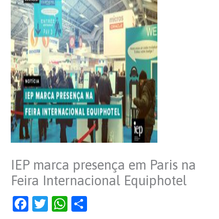
IEP marca presença em Paris na
Feira Internacional Equiphotel
F
T
W
S