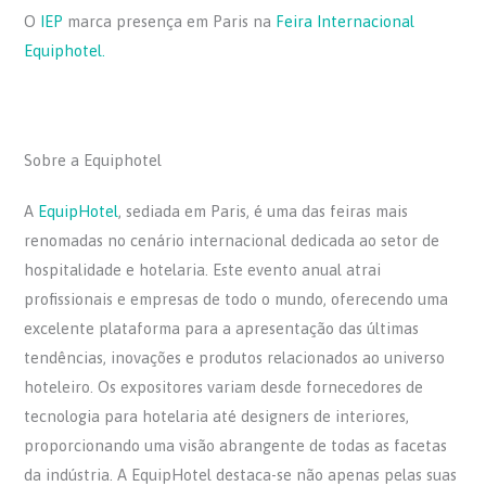
a
w
h
h
O
IEP
marca presença em Paris na
Feira Internacional
c
itt
at
ar
Equiphotel.
e
er
s
e
b
A
o
p
Sobre a Equiphotel
o
p
k
A
EquipHotel
, sediada em Paris, é uma das feiras mais
renomadas no cenário internacional dedicada ao setor de
hospitalidade e hotelaria. Este evento anual atrai
profissionais e empresas de todo o mundo, oferecendo uma
excelente plataforma para a apresentação das últimas
tendências, inovações e produtos relacionados ao universo
hoteleiro. Os expositores variam desde fornecedores de
tecnologia para hotelaria até designers de interiores,
proporcionando uma visão abrangente de todas as facetas
da indústria. A EquipHotel destaca-se não apenas pelas suas