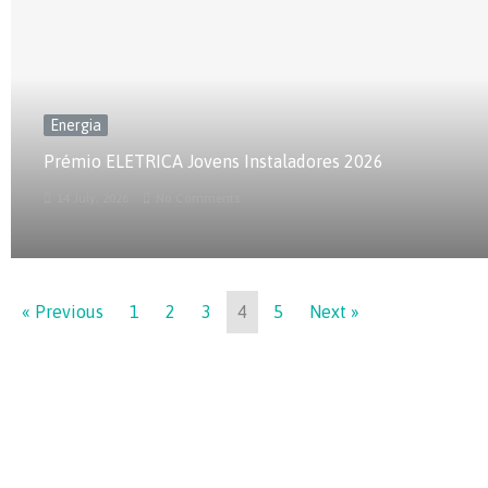
Energia
Prémio ELETRICA Jovens Instaladores 2026
14 July, 2026
No Comments
« Previous
1
2
3
4
5
Next »