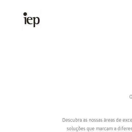
Skip
to
content
O
Descubra as nossas áreas de exc
soluções que marcam a diferen