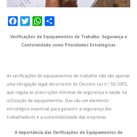
F
T
W
S
a
w
h
h
Verificações de Equipamentos de Trabalho: Segurança e
c
itt
at
ar
Conformidade como Prioridades Estratégicas
e
er
s
e
b
A
o
p
As verificações de equipamentos de trabalho não são apenas
o
p
uma obrigação legal decorrente do Decreto-Lei n.º 50/2005,
k
que regula as prescrições mínimas de segurança e saúde na
utilização de equipamentos. Elas são um elemento
estratégico essencial para garantir a segurança dos
trabalhadores e a sustentabilidade das empresas.
A Importância das Verificações de Equipamentos de