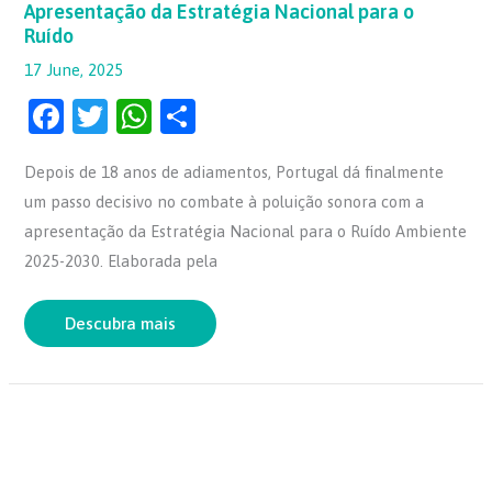
Apresentação da Estratégia Nacional para o
Ruído
17 June, 2025
F
T
W
S
a
w
h
h
Depois de 18 anos de adiamentos, Portugal dá finalmente
c
itt
at
ar
um passo decisivo no combate à poluição sonora com a
e
er
s
e
apresentação da Estratégia Nacional para o Ruído Ambiente
b
A
2025-2030. Elaborada pela
o
p
o
p
Descubra mais
k