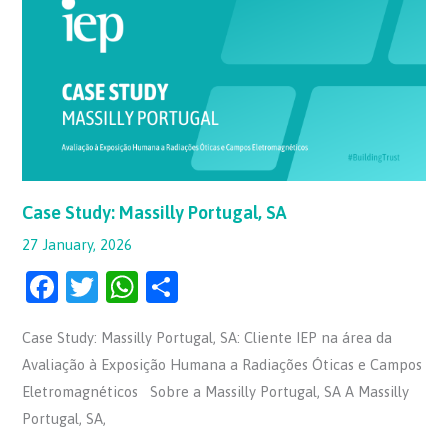
Massilly
Portugal,
SA
Case Study: Massilly Portugal, SA
27 January, 2026
F
T
W
S
a
w
h
h
Case Study: Massilly Portugal, SA: Cliente IEP na área da
c
itt
at
ar
Avaliação à Exposição Humana a Radiações Óticas e Campos
e
er
s
e
Eletromagnéticos Sobre a Massilly Portugal, SA A Massilly
b
A
Portugal, SA,
o
p