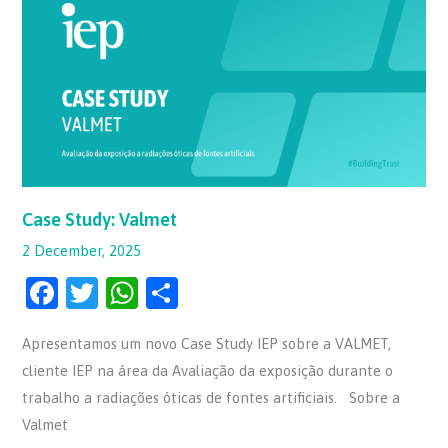
Valmet
Case Study: Valmet
2 December, 2025
F
T
W
S
a
w
h
h
Apresentamos um novo Case Study IEP sobre a VALMET,
c
itt
at
ar
cliente IEP na área da Avaliação da exposição durante o
e
er
s
e
trabalho a radiações óticas de fontes artificiais. Sobre a
b
A
Valmet