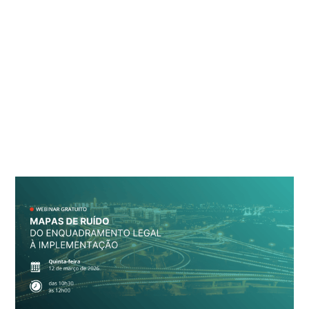
IEP
promove
webinar
sobre
Mapas
de
Ruído