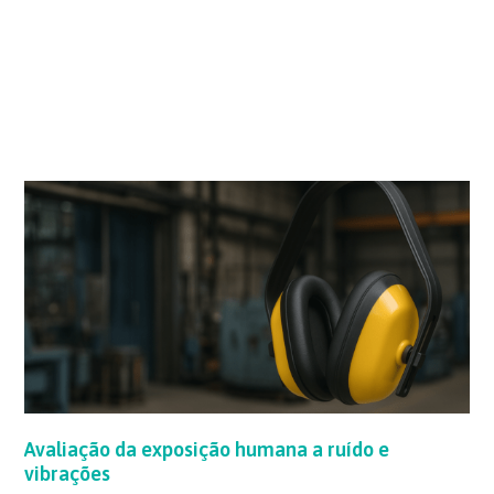
Avaliação
da
exposição
humana
a
ruído
e
vibrações
Avaliação da exposição humana a ruído e
vibrações