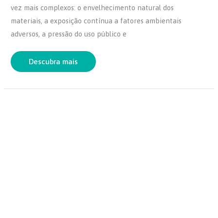
c
itt
at
ar
vez mais complexos: o envelhecimento natural dos
e
er
s
e
materiais, a exposição contínua a fatores ambientais
b
A
adversos, a pressão do uso público e
o
p
o
p
Descubra mais
k