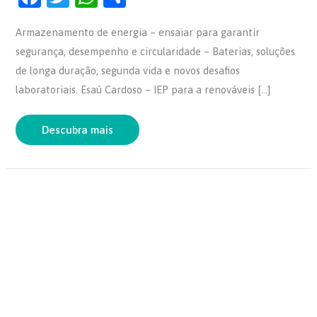
a
w
h
h
Armazenamento de energia – ensaiar para garantir
c
itt
at
ar
segurança, desempenho e circularidade – Baterias, soluções
e
er
s
e
de longa duração, segunda vida e novos desafios
b
A
laboratoriais. Esaú Cardoso – IEP para a renováveis […]
o
p
o
p
Descubra mais
k