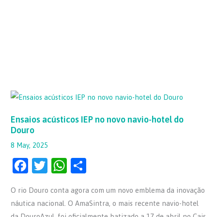
Ensaios
acústicos
IEP
no
Ensaios acústicos IEP no novo navio-hotel do
novo
Douro
navio-
hotel
do
8 May, 2025
Douro
F
T
W
S
a
w
h
h
O rio Douro conta agora com um novo emblema da inovação
c
itt
at
ar
náutica nacional. O AmaSintra, o mais recente navio-hotel
e
er
s
e
da DouroAzul, foi oficialmente batizado a 17 de abril no Cais