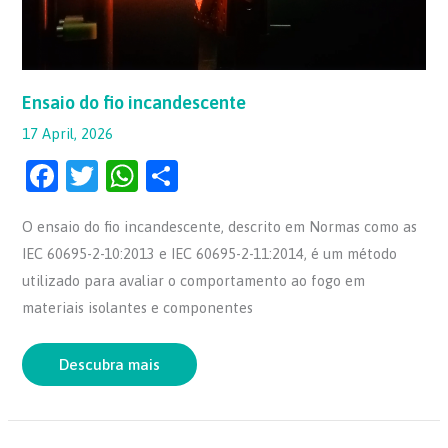
Ensaio do fio incandescente
17 April, 2026
F
T
W
S
a
w
h
h
O ensaio do fio incandescente, descrito em Normas como as
c
itt
at
ar
IEC 60695-2-10:2013 e IEC 60695-2-11:2014, é um método
e
er
s
e
utilizado para avaliar o comportamento ao fogo em
b
A
materiais isolantes e componentes
o
p
o
p
Descubra mais
k