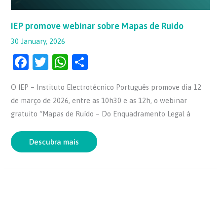
IEP promove webinar sobre Mapas de Ruído
30 January, 2026
F
T
W
S
a
w
h
h
O IEP – Instituto Electrotécnico Português promove dia 12
c
itt
at
ar
de março de 2026, entre as 10h30 e as 12h, o webinar
e
er
s
e
gratuito “Mapas de Ruído – Do Enquadramento Legal à
b
A
o
p
Descubra mais
o
p
k