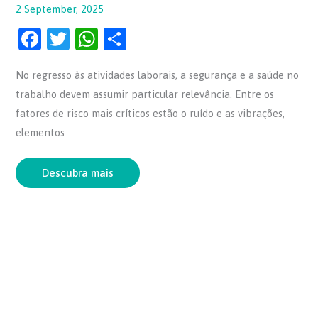
2 September, 2025
F
T
W
S
a
w
h
h
No regresso às atividades laborais, a segurança e a saúde no
c
itt
at
ar
trabalho devem assumir particular relevância. Entre os
e
er
s
e
fatores de risco mais críticos estão o ruído e as vibrações,
b
A
elementos
o
p
o
p
Descubra mais
k