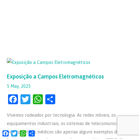
Exposição
a
Campos
Eletromagnéticos
Exposição a Campos Eletromagnéticos
5 May, 2025
F
T
W
S
a
w
h
h
Vivemos rodeados por tecnologia. As redes móveis, os
c
itt
at
ar
equipamentos industriais, os sistemas de telecomunicações e
e
er
s
e
os dispositivos médicos são apenas alguns exemplos de
Facebook
Twitter
WhatsApp
Share
b
A