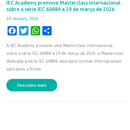
IEC Academy promove Masterclass internacional
sobre a série IEC 60884 a 19 de março de 2026
14 January, 2026
F
T
W
S
a
w
h
h
A IEC Academy promove uma Masterclass internacional
c
itt
at
ar
sobre a série IEC 60884 a 19 de março de 2026: a Masterclass
e
er
s
e
dedicada à série IEC 60884, abordará normas internacionais
b
A
aplicáveis a fichas
o
p
o
p
Descubra mais
k