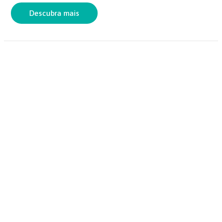
o
p
Descubra mais
k