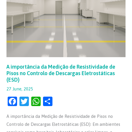
Resistividade
de
Pisos
no
Controlo
de
Descargas
Eletrostáticas
(ESD)
A importância da Medição de Resistividade de
Pisos no Controlo de Descargas Eletrostáticas
(ESD)
27 June, 2025
F
T
W
S
a
w
h
h
A importância da Medição de Resistividade de Pisos no
c
itt
at
ar
Controlo de Descargas Eletrostáticas (ESD): Em ambientes
e
er
s
e