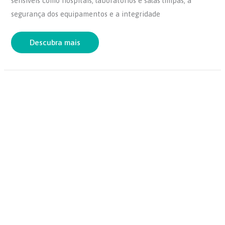
sensíveis como hospitais, laboratórios e salas limpas, a
b
A
segurança dos equipamentos e a integridade
o
p
o
p
Descubra mais
k