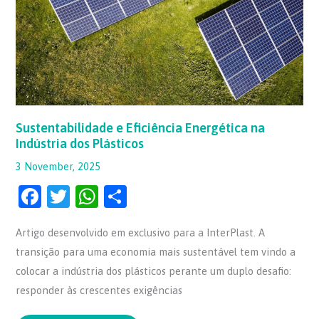
na
Indústria
dos
Plásticos
Sustentabilidade e Eficiência Energética na
Indústria dos Plásticos
3 November, 2025
F
T
W
S
a
w
h
h
Artigo desenvolvido em exclusivo para a InterPlast. A
c
itt
at
ar
transição para uma economia mais sustentável tem vindo a
e
er
s
e
colocar a indústria dos plásticos perante um duplo desafio:
b
A
responder às crescentes exigências
o
p