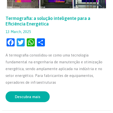
Termografia: a solução inteligente para a
Eficiência Energética
13 March, 2025
F
T
W
S
a
w
h
h
A termografia consolidou-se como uma tecnologia
c
itt
at
ar
fundamental na engenharia de manutenção e otimização
e
er
s
e
energética, sendo amplamente aplicada na indústria e no
b
A
setor energético. Para fabricantes de equipamentos,
o
p
operadores de infraestruturas
o
p
k
Descubra mais