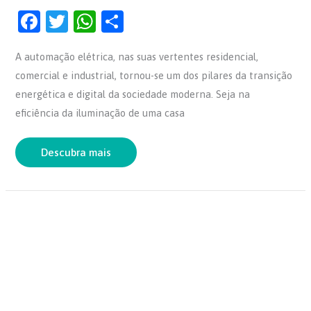
F
T
W
S
a
w
h
h
A automação elétrica, nas suas vertentes residencial,
c
itt
at
ar
comercial e industrial, tornou-se um dos pilares da transição
e
er
s
e
energética e digital da sociedade moderna. Seja na
b
A
eficiência da iluminação de uma casa
o
p
o
p
Descubra mais
k