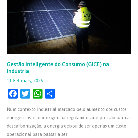
do
Consumo
(GICE)
na
indústria
Gestão Inteligente do Consumo (GICE) na
indústria
11 February, 2026
F
T
W
S
a
w
h
h
Num contexto industrial marcado pelo aumento dos custos
c
itt
at
ar
energéticos, maior exigência regulamentar e pressão para a
e
er
s
e
descarbonização, a energia deixou de ser apenas um custo
b
A
operacional para passar a ser