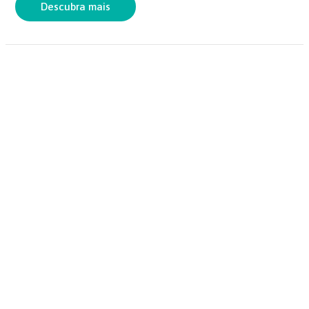
o
p
Descubra mais
k