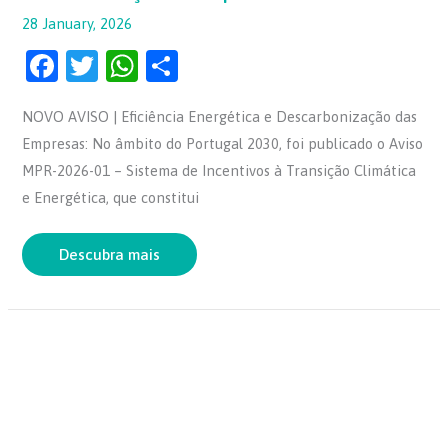
28 January, 2026
F
T
W
S
a
w
h
h
NOVO AVISO | Eficiência Energética e Descarbonização das
c
itt
at
ar
Empresas: No âmbito do Portugal 2030, foi publicado o Aviso
e
er
s
e
MPR-2026-01 – Sistema de Incentivos à Transição Climática
b
A
e Energética, que constitui
o
p
o
p
Descubra mais
k