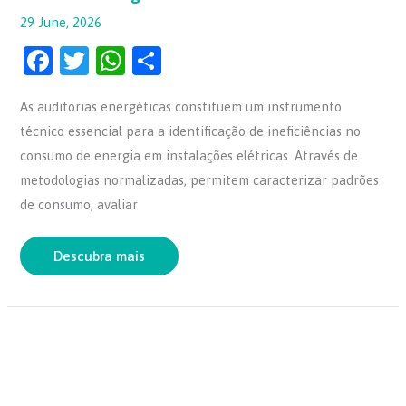
29 June, 2026
F
T
W
S
a
w
h
h
As auditorias energéticas constituem um instrumento
c
itt
at
ar
técnico essencial para a identificação de ineficiências no
e
er
s
e
consumo de energia em instalações elétricas. Através de
b
A
metodologias normalizadas, permitem caracterizar padrões
o
p
de consumo, avaliar
o
p
k
Descubra mais