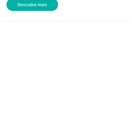
o
p
Descubra mais
k