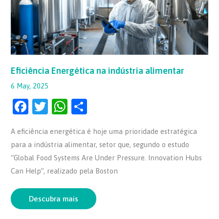
Eficiência Energética na indústria alimentar
6 May, 2025
F
T
W
S
a
w
h
h
A eficiência energética é hoje uma prioridade estratégica
c
itt
at
ar
para a indústria alimentar, setor que, segundo o estudo
e
er
s
e
“Global Food Systems Are Under Pressure. Innovation Hubs
b
A
Can Help”, realizado pela Boston
o
p
o
p
Descubra mais
k