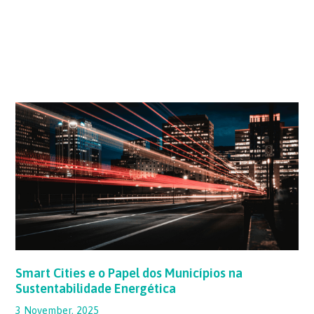
Smart
Cities
e
o
Papel
dos
Municípios
na
Sustentabilidade
Energética
Smart Cities e o Papel dos Municípios na
Sustentabilidade Energética
3 November, 2025