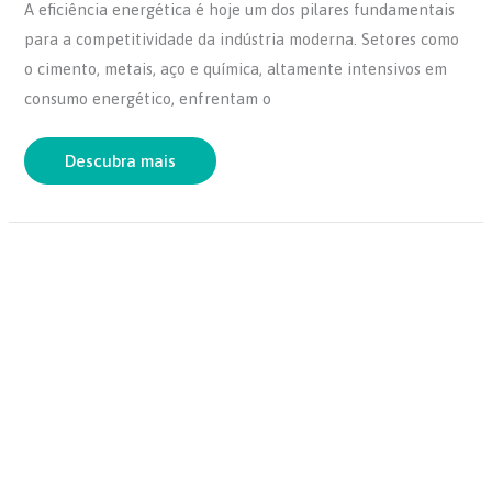
A eficiência energética é hoje um dos pilares fundamentais
c
itt
at
ar
para a competitividade da indústria moderna. Setores como
e
er
s
e
o cimento, metais, aço e química, altamente intensivos em
b
A
consumo energético, enfrentam o
o
p
o
p
Descubra mais
k