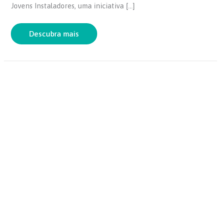
b
A
Jovens Instaladores, uma iniciativa […]
o
p
o
p
Descubra mais
k