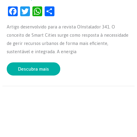
F
T
W
S
a
w
h
h
Artigo desenvolvido para a revista OInstalador 341. O
c
itt
at
ar
conceito de Smart Cities surge como resposta à necessidade
e
er
s
e
de gerir recursos urbanos de forma mais eficiente,
b
A
sustentável e integrada. A energia
o
p
o
p
Descubra mais
k