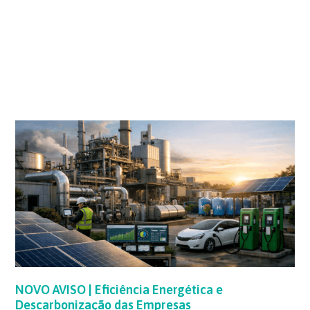
NOVO
AVISO
|
Eficiência
Energética
e
Descarbonização
das
Empresas
NOVO AVISO | Eficiência Energética e
Descarbonização das Empresas