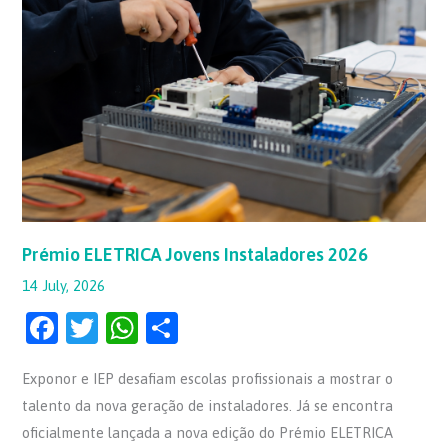
Jovens
Instaladores
2026
Prémio ELETRICA Jovens Instaladores 2026
14 July, 2026
F
T
W
S
a
w
h
h
Exponor e IEP desafiam escolas profissionais a mostrar o
c
itt
at
ar
talento da nova geração de instaladores. Já se encontra
e
er
s
e
oficialmente lançada a nova edição do Prémio ELETRICA