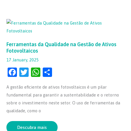
Ferramentas
da
Qualidade
na
Gestão
de
Ferramentas da Qualidade na Gestão de Ativos
Ativos
Fotovoltaicos
Fotovoltaicos
17 January, 2025
F
T
W
S
a
w
h
h
A gestão eficiente de ativos fotovoltaicos é um pilar
c
itt
at
ar
fundamental para garantir a sustentabilidade e o retorno
e
er
s
e
sobre o investimento neste setor. O uso de ferramentas da
b
A
qualidade, como o
o
p
o
p
Descubra mais