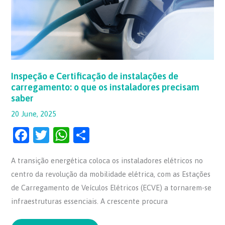
carregamento:
o
que
os
instaladores
precisam
saber
Inspeção e Certificação de instalações de
carregamento: o que os instaladores precisam
saber
20 June, 2025
F
T
W
S
a
w
h
h
A transição energética coloca os instaladores elétricos no
c
itt
at
ar
centro da revolução da mobilidade elétrica, com as Estações
e
er
s
e
de Carregamento de Veículos Elétricos (ECVE) a tornarem-se
b
A
infraestruturas essenciais. A crescente procura
o
p