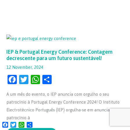
IEP
&
Portugal
Energy
IEP & Portugal Energy Conference: Contagem
Conference:
decrescente para um futuro sustentável!
Contagem
decrescente
para
12 November, 2024
um
futuro
F
T
W
S
sustentável!
a
w
h
h
A um mês do evento, o IEP anuncia com orgulho o seu
c
itt
at
ar
patrocínio à Portugal Energy Conference 2024! O Instituto
e
er
s
e
Electrotécnico Português (IEP) orgulha-se em anunciar o seu
b
A
patrocínio à
o
p
Facebook
Twitter
WhatsApp
Share